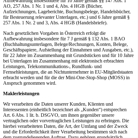
Aufbewahrung insbesondere für 10 Jahre gemäß §§ 147 Abs. 1
AO, 257 Abs. 1 Nr. 1 und 4, Abs. 4 HGB (Bücher,
Aufzeichnungen, Lageberichte, Buchungsbelege, Handelsbücher,
für Besteuerung relevanter Unterlagen, etc.) und 6 Jahre gemäß §
257 Abs. 1 Nr. 2 und 3, Abs. 4 HGB (Handelsbriefe).
Nach gesetzlichen Vorgaben in Österreich erfolgt die
Aufbewahrung insbesondere für 7 J gemäß § 132 Abs. 1 BAO
(Buchhaltungsunterlagen, Belege/Rechnungen, Konten, Belege,
Geschäftspapiere, Aufstellung der Einnahmen und Ausgaben, etc.),
für 22 Jahre im Zusammenhang mit Grundstücken und für 10 Jahre
bei Unterlagen im Zusammenhang mit elektronisch erbrachten
Leistungen, Telekommunikations-, Rundfunk- und
Fernsehleistungen, die an Nichtunternehmer in EU-Mitgliedstaaten
erbracht werden und für die der Mini-One-Stop-Shop (MOSS) in
Anspruch genommen wird.
Maklerleistungen
Wir verarbeiten die Daten unserer Kunden, Klienten und
Interessenten (einheitlich bezeichnet als „Kunden“) entsprechen
Art. 6 Abs. 1 lit. b. DSGVO, um ihnen gegenüber unsere
vertraglichen oder vorvertraglichen Leistungen zu erbringen. Die
hierbei verarbeiteten Daten, die Art, der Umfang und der Zweck
und die Erforderlichkeit ihrer Verarbeitung bestimmen sich nach
dem zugrundeliegenden Auftrag. Dazu gehören grundsätzlich