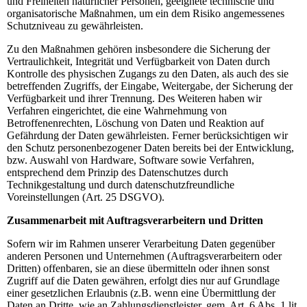
und Freiheiten natürlicher Personen, geeignete technische und
organisatorische Maßnahmen, um ein dem Risiko angemessenes
Schutzniveau zu gewährleisten.
Zu den Maßnahmen gehören insbesondere die Sicherung der
Vertraulichkeit, Integrität und Verfügbarkeit von Daten durch
Kontrolle des physischen Zugangs zu den Daten, als auch des sie
betreffenden Zugriffs, der Eingabe, Weitergabe, der Sicherung der
Verfügbarkeit und ihrer Trennung. Des Weiteren haben wir
Verfahren eingerichtet, die eine Wahrnehmung von
Betroffenenrechten, Löschung von Daten und Reaktion auf
Gefährdung der Daten gewährleisten. Ferner berücksichtigen wir
den Schutz personenbezogener Daten bereits bei der Entwicklung,
bzw. Auswahl von Hardware, Software sowie Verfahren,
entsprechend dem Prinzip des Datenschutzes durch
Technikgestaltung und durch datenschutzfreundliche
Voreinstellungen (Art. 25 DSGVO).
Zusammenarbeit mit Auftragsverarbeitern und Dritten
Sofern wir im Rahmen unserer Verarbeitung Daten gegenüber
anderen Personen und Unternehmen (Auftragsverarbeitern oder
Dritten) offenbaren, sie an diese übermitteln oder ihnen sonst
Zugriff auf die Daten gewähren, erfolgt dies nur auf Grundlage
einer gesetzlichen Erlaubnis (z.B. wenn eine Übermittlung der
Daten an Dritte, wie an Zahlungsdienstleister, gem. Art. 6 Abs. 1 lit.